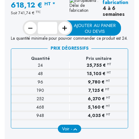
fabrication
618,12 €
HT *
4 à 6
TTC
Soit
741,74 €
semaines
−
+
AJOUTER AU PANIER
OU DEVIS
La quantité minimale pour pouvoir commander ce produit est 24.
PRIX DÉGRESSIFS
Quantité
Prix unitaire
HT
24
25,755 €
HT
48
15,105 €
HT
96
9,780 €
HT
190
7,125 €
HT
252
6,270 €
HT
468
5,160 €
HT
948
4,035 €
Voir -