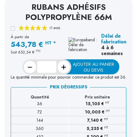
RUBANS ADHÉSIFS
POLYPROPYLÈNE 66M
Délai de
À partir de
fabrication
543,78 €
HT *
4 à 6
TTC
Soit
652,54 €
semaines
−
+
AJOUTER AU PANIER
OU DEVIS
La quantité minimale pour pouvoir commander ce produit est 36.
PRIX DÉGRESSIFS
Quantité
Prix unitaire
HT
36
15,105 €
HT
72
10,005 €
HT
144
7,140 €
HT
360
5,235 €
(1 avis)
HT
432
5,100 €